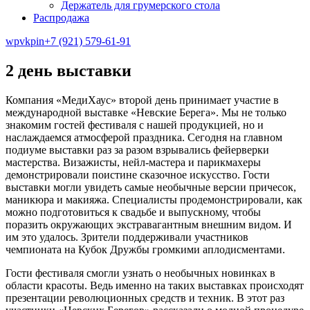
Держатель для грумерского стола
Распродажа
wp
vk
pin
+7 (921) 579-61-91
2 день выставки
Компания «МедиХаус» второй день принимает участие в
международной выставке «Невские Берега». Мы не только
знакомим гостей фестиваля с нашей продукцией, но и
наслаждаемся атмосферой праздника. Сегодня на главном
подиуме выставки раз за разом взрывались фейерверки
мастерства. Визажисты, нейл-мастера и парикмахеры
демонстрировали поистине сказочное искусство. Гости
выставки могли увидеть самые необычные версии причесок,
маникюра и макияжа. Специалисты продемонстрировали, как
можно подготовиться к свадьбе и выпускному, чтобы
поразить окружающих экстравагантным внешним видом. И
им это удалось. Зрители поддерживали участников
чемпионата на Кубок Дружбы громкими аплодисментами.
Гости фестиваля смогли узнать о необычных новинках в
области красоты. Ведь именно на таких выставках происходят
презентации революционных средств и техник. В этот раз