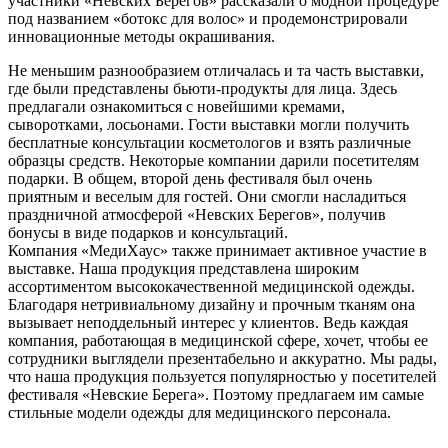
участники «Невских Берегов» рассказали о модной процедуре
под названием «ботокс для волос» и продемонстрировали
инновационные методы окрашивания.
Не меньшим разнообразием отличалась и та часть выставки,
где были представлены бьюти-продукты для лица. Здесь
предлагали ознакомиться с новейшими кремами,
сыворотками, лосьонами. Гости выставки могли получить
бесплатные консультации косметологов и взять различные
образцы средств. Некоторые компании дарили посетителям
подарки. В общем, второй день фестиваля был очень
приятным и веселым для гостей. Они смогли насладиться
праздничной атмосферой «Невских Берегов», получив
бонусы в виде подарков и консультаций.
Компания «МедиХаус» также принимает активное участие в
выставке. Наша продукция представлена широким
ассортиментом высококачественной медицинской одежды.
Благодаря нетривиальному дизайну и прочным тканям она
вызывает неподдельный интерес у клиентов. Ведь каждая
компания, работающая в медицинской сфере, хочет, чтобы ее
сотрудники выглядели презентабельно и аккуратно. Мы рады,
что наша продукция пользуется популярностью у посетителей
фестиваля «Невские Берега». Поэтому предлагаем им самые
стильные модели одежды для медицинского персонала.