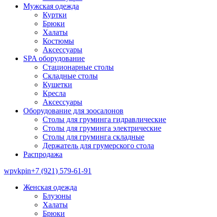
Мужская одежда
Куртки
Брюки
Халаты
Костюмы
Аксессуары
SPA оборудование
Стационарные столы
Складные столы
Кушетки
Кресла
Аксессуары
Оборудование для зоосалонов
Столы для груминга гидравлические
Столы для груминга электрические
Столы для груминга складные
Держатель для грумерского стола
Распродажа
wp
vk
pin
+7 (921) 579-61-91
Женская одежда
Блузоны
Халаты
Брюки