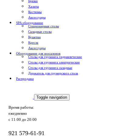
Брюки
Халаты
Костюмы
Аксессуары
SPA оборудование
Стационарные столы
Складные столы
Кушетки
Кресла
Аксессуары
Оборудование для зоосалонов
Столы для груминга гидравлические
Столы для груминга электрические
Столы для груминга складные
Держатель для грумерского стола
Распродажа
Toggle navigation
Доставка по России
Время работы:
ежедневно
с 11:00 до 20:00
921
579-61-91