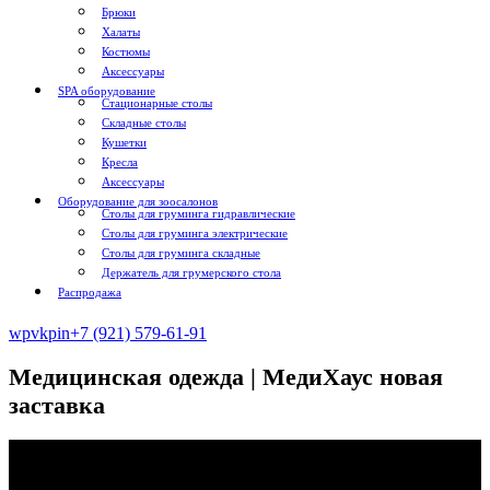
Брюки
Халаты
Костюмы
Аксессуары
SPA оборудование
Стационарные столы
Складные столы
Кушетки
Кресла
Аксессуары
Оборудование для зоосалонов
Столы для груминга гидравлические
Столы для груминга электрические
Столы для груминга складные
Держатель для грумерского стола
Распродажа
wp
vk
pin
+7 (921) 579-61-91
Медицинская одежда | МедиХаус новая
заставка