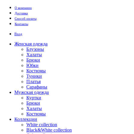
Перейти к основному содержанию
О компании
Доставка
Способ оплаты
Контакты
Вход
Женская одежда
Блузоны
Халаты
Брюки
Юбки
Костюмы
Туники
Платья
Сарафаны
Мужская одежда
Куртки
Брюки
Халаты
Костюмы
Коллекции
White collection
Black&White collection