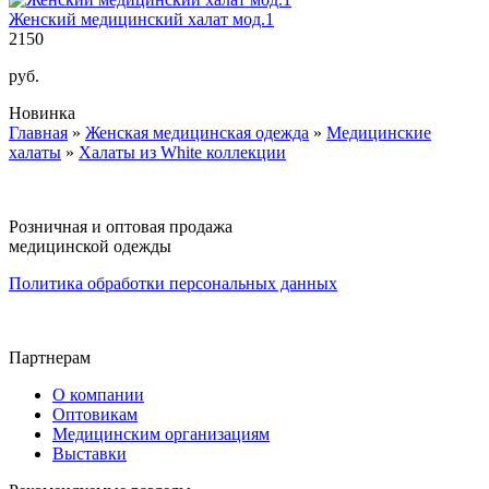
Женский медицинский халат мод.1
2150
руб.
Новинка
Главная
»
Женская медицинская одежда
»
Медицинские
Вы здесь
халаты
»
Халаты из White коллекции
Розничная и оптовая продажа
медицинской одежды
Политика обработки персональных данных
Партнерам
О компании
Оптовикам
Медицинским организациям
Выставки