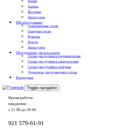
Брюки
Халаты
Костюмы
Аксессуары
SPA оборудование
Стационарные столы
Складные столы
Кушетки
Кресла
Аксессуары
Оборудование для зоосалонов
Столы для груминга гидравлические
Столы для груминга электрические
Столы для груминга складные
Держатель для грумерского стола
Распродажа
Toggle navigation
Доставка по России
Время работы:
ежедневно
с 11:00 до 20:00
921
579-61-91