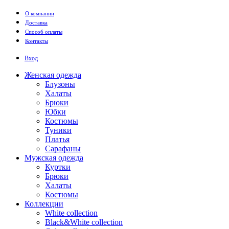
Перейти к основному содержанию
О компании
Доставка
Способ оплаты
Контакты
Вход
Женская одежда
Блузоны
Халаты
Брюки
Юбки
Костюмы
Туники
Платья
Сарафаны
Мужская одежда
Куртки
Брюки
Халаты
Костюмы
Коллекции
White collection
Black&White collection