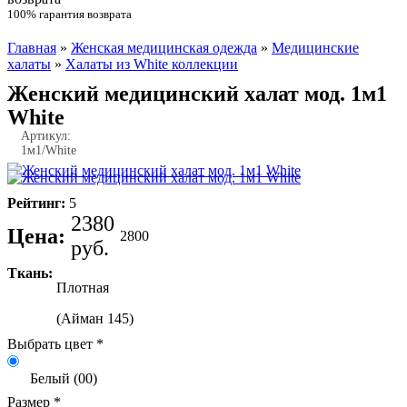
100% гарантия возврата
Главная
»
Женская медицинская одежда
»
Медицинские
Вы здесь
халаты
»
Халаты из White коллекции
Женский медицинский халат мод. 1м1
White
Артикул:
1м1/White
Рейтинг:
5
2380
Цена:
2800
руб.
Ткань:
Плотная
(Айман 145)
Белый (00)
Размер
*