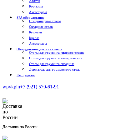
Халаты
Костюмы
Аксессуары
SPA оборудование
Стационарные столы
Складные столы
Кушетки
Кресла
Аксессуары
Оборудование для зоосалонов
Столы для груминга гидравлические
Столы для груминга электрические
Столы для груминга складные
Держатель для грумерского стола
Распродажа
wp
vk
pin
+7 (921) 579-61-91
Доставка по России