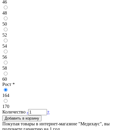
46
48
50
52
54
56
58
60
Рост
*
164
170
Количество
-
+
Добавить в корзину
Покупая товары в интернет-магазине "Медихаус", вы
получаете гарантию на 1 год.