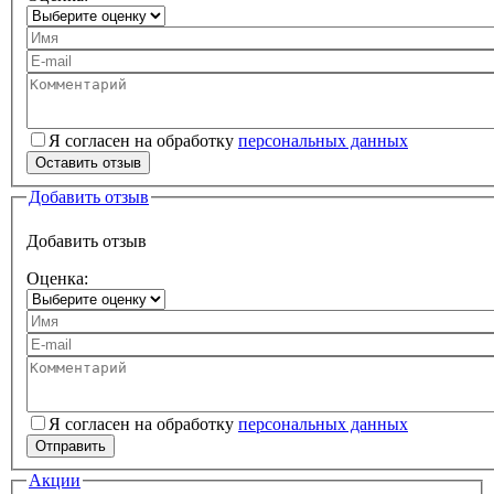
Ваше имя
Ваш e-mail
Текст вашего отзыва
Я согласен на обработку
персональных данных
Персональные данные
*
Оставить отзыв
Добавить отзыв
Добавить отзыв
Оценка:
Ваше имя
Ваш e-mail
Комментарий
Я согласен на обработку
персональных данных
Персональные данные
*
Отправить
Акции