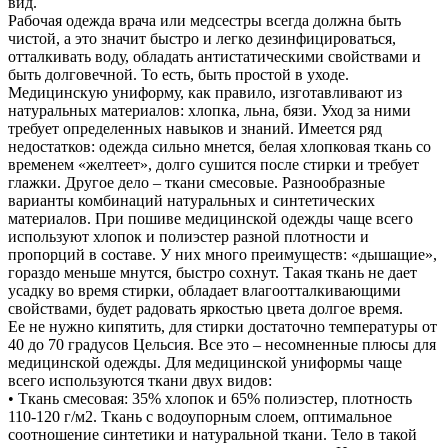
вид.
Рабочая одежда врача или медсестры всегда должна быть
чистой, а это значит быстро и легко дезинфицироваться,
отталкивать воду, обладать антистатическими свойствами и
быть долговечной. То есть, быть простой в уходе.
Медицинскую униформу, как правило, изготавливают из
натуральных материалов: хлопка, льна, бязи. Уход за ними
требует определенных навыков и знаний. Имеется ряд
недостатков: одежда сильно мнется, белая хлопковая ткань со
временем «желтеет», долго сушится после стирки и требует
глажки. Другое дело – ткани смесовые. Разнообразные
варианты комбинаций натуральных и синтетических
материалов. При пошиве медицинской одежды чаще всего
используют хлопок и полиэстер разной плотности и
пропорций в составе. У них много преимуществ: «дышащие»,
гораздо меньше мнутся, быстро сохнут. Такая ткань не дает
усадку во время стирки, обладает влагоотталкивающими
свойствами, будет радовать яркостью цвета долгое время.
Ее не нужно кипятить, для стирки достаточно температуры от
40 до 70 градусов Цельсия. Все это – несомненные плюсы для
медицинской одежды. Для медицинской униформы чаще
всего используются ткани двух видов:
• Ткань смесовая: 35% хлопок и 65% полиэстер, плотность
110-120 г/м2. Ткань с водоупорным слоем, оптимальное
соотношение синтетики и натуральной ткани. Тело в такой