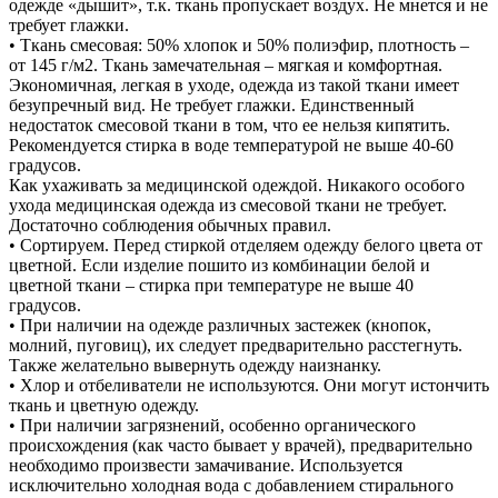
одежде «дышит», т.к. ткань пропускает воздух. Не мнется и не
требует глажки.
• Ткань смесовая: 50% хлопок и 50% полиэфир, плотность –
от 145 г/м2. Ткань замечательная – мягкая и комфортная.
Экономичная, легкая в уходе, одежда из такой ткани имеет
безупречный вид. Не требует глажки. Единственный
недостаток смесовой ткани в том, что ее нельзя кипятить.
Рекомендуется стирка в воде температурой не выше 40-60
градусов.
Как ухаживать за медицинской одеждой. Никакого особого
ухода медицинская одежда из смесовой ткани не требует.
Достаточно соблюдения обычных правил.
• Сортируем. Перед стиркой отделяем одежду белого цвета от
цветной. Если изделие пошито из комбинации белой и
цветной ткани – стирка при температуре не выше 40
градусов.
• При наличии на одежде различных застежек (кнопок,
молний, пуговиц), их следует предварительно расстегнуть.
Также желательно вывернуть одежду наизнанку.
• Хлор и отбеливатели не используются. Они могут истончить
ткань и цветную одежду.
• При наличии загрязнений, особенно органического
происхождения (как часто бывает у врачей), предварительно
необходимо произвести замачивание. Используется
исключительно холодная вода с добавлением стирального