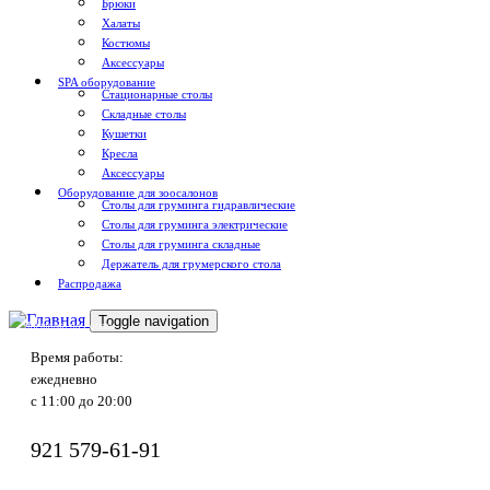
Брюки
Халаты
Костюмы
Аксессуары
SPA оборудование
Стационарные столы
Складные столы
Кушетки
Кресла
Аксессуары
Оборудование для зоосалонов
Столы для груминга гидравлические
Столы для груминга электрические
Столы для груминга складные
Держатель для грумерского стола
Распродажа
Toggle navigation
Доставка по России
Время работы:
ежедневно
с 11:00 до 20:00
921
579-61-91