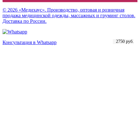
© 2026 «Медихаус». Производство, оптовая и розничная
продажа медицинской одежды, массажных и груминг столов.
Доставка по России.
3200 руб.
3000 руб.
2750 руб.
2700 руб.
2700 руб.
2800 руб.
2800 руб.
2900 руб.
2000 руб.
1900 руб.
2600 руб.
2750 руб.
2750 руб.
2850 руб.
2750 руб.
3000 руб.
2600 руб.
2750 руб.
Консультация в Whatsapp