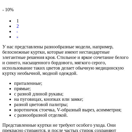
- 10%
1
2
У нас представлены разнообразные модели, например,
Вы здесь
белоснежные куртки, которые имеют нестандартные
элегантные решения кроя. Стильное и яркое сочетание белого
и синего, насыщенного бордового, мягкого серого,
использование таких цветов делает обычную медицинскую
куртку необычной, модной одеждой.
приталенные;
прямые;
с разной длиной рукава;
на пуговицах, кнопках или замке;
разной цветовой палитры;
воротничок стоечка, V-образный вырез, асимметрия;
с разнообразной отделкой.
Представленные куртки не требуют особого ухода. Они
прекрасно стираются, и после частых стирок сохраняют