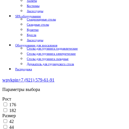
Халаты
Костюмы
Аксессуары
SPA оборудование
Стационарные столы
Складные столы
Кушетки
Кресла
Аксессуары
Оборудование для зоосалонов
Столы для груминга гидравлические
Столы для груминга электрические
Столы для груминга складные
Держатель для грумерского стола
Распродажа
wp
vk
pin
+7 (921) 579-61-91
Параметры выбора
Рост
176
182
Размер
42
44