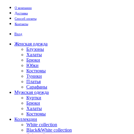
Перейти к основному содержанию
О компании
Доставка
Способ оплаты
Контакты
Вход
Женская одежда
Блузоны
Халаты
Брюки
Юбки
Костюмы
Туники
Платья
Сарафаны
Мужская одежда
Куртки
Брюки
Халаты
Костюмы
Коллекции
White collection
Black&White collection