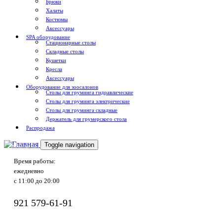
Брюки
Халаты
Костюмы
Аксессуары
SPA оборудование
Стационарные столы
Складные столы
Кушетки
Кресла
Аксессуары
Оборудование для зоосалонов
Столы для груминга гидравлические
Столы для груминга электрические
Столы для груминга складные
Держатель для грумерского стола
Распродажа
Toggle navigation
Доставка по России
Время работы:
ежедневно
с 11:00 до 20:00
921
579-61-91