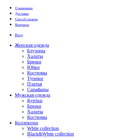
Перейти к основному содержанию
О компании
Доставка
Способ оплаты
Контакты
Вход
Женская одежда
Блузоны
Халаты
Брюки
Юбки
Костюмы
Туники
Платья
Сарафаны
Мужская одежда
Куртки
Брюки
Халаты
Костюмы
Коллекции
White collection
Black&White collection