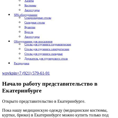
Халаты
Костюмы
Аксессуары
SPA оборудование
Стационарные столы
Складные столы
Кушетки
Кресла
Аксессуары
Оборудование для зоосалонов
Столы для груминга гидравлические
Столы для груминга электрические
Столы для груминга складные
Держатель для грумерского стола
Распродажа
wp
vk
pin
+7 (921) 579-61-91
Начало работу представительство в
Екатеринбурге
Открыто представительство в Екатеринбурге.
Пока нашу медицинскую одежду (медицинские костюмы,
куртки, брюки) в Екатеринбурге можно купить только под