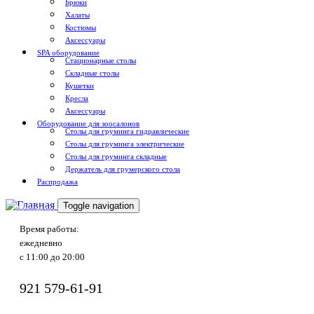
Брюки
Халаты
Костюмы
Аксессуары
SPA оборудование
Стационарные столы
Складные столы
Кушетки
Кресла
Аксессуары
Оборудование для зоосалонов
Столы для груминга гидравлические
Столы для груминга электрические
Столы для груминга складные
Держатель для грумерского стола
Распродажа
Toggle navigation
Доставка по России
Время работы:
ежедневно
с 11:00 до 20:00
921
579-61-91