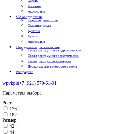
Халаты
Костюмы
Аксессуары
SPA оборудование
Стационарные столы
Складные столы
Кушетки
Кресла
Аксессуары
Оборудование для зоосалонов
Столы для груминга гидравлические
Столы для груминга электрические
Столы для груминга складные
Держатель для грумерского стола
Распродажа
wp
vk
pin
+7 (921) 579-61-91
Параметры выбора
Рост
176
182
Размер
42
44