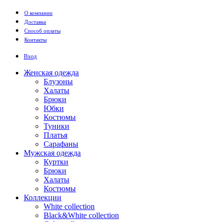
Перейти к основному содержанию
О компании
Доставка
Способ оплаты
Контакты
Вход
Женская одежда
Блузоны
Халаты
Брюки
Юбки
Костюмы
Туники
Платья
Сарафаны
Мужская одежда
Куртки
Брюки
Халаты
Костюмы
Коллекции
White collection
Black&White collection