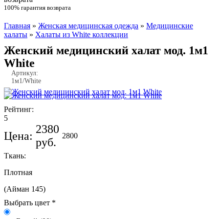
100% гарантия возврата
Главная
»
Женская медицинская одежда
»
Медицинские
Вы здесь
халаты
»
Халаты из White коллекции
Женский медицинский халат мод. 1м1
White
Артикул:
1м1/White
Рейтинг:
5
2380
Цена:
2800
руб.
Ткань:
Плотная
(Айман 145)