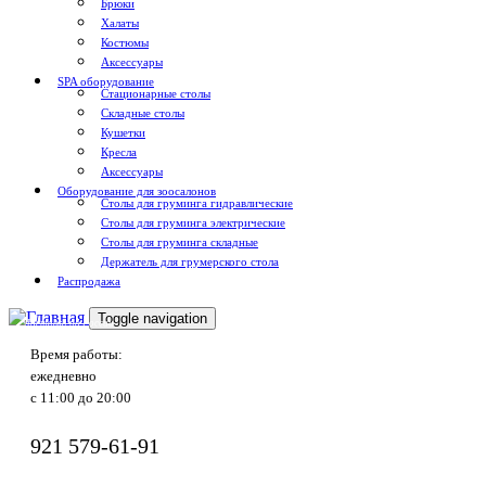
Брюки
Халаты
Костюмы
Аксессуары
SPA оборудование
Стационарные столы
Складные столы
Кушетки
Кресла
Аксессуары
Оборудование для зоосалонов
Столы для груминга гидравлические
Столы для груминга электрические
Столы для груминга складные
Держатель для грумерского стола
Распродажа
Toggle navigation
Доставка по России
Время работы:
ежедневно
с 11:00 до 20:00
921
579-61-91