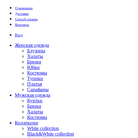
Перейти к основному содержанию
О компании
Доставка
Способ оплаты
Контакты
Вход
Женская одежда
Блузоны
Халаты
Брюки
Юбки
Костюмы
Туники
Платья
Сарафаны
Мужская одежда
Куртки
Брюки
Халаты
Костюмы
Коллекции
White collection
Black&White collection