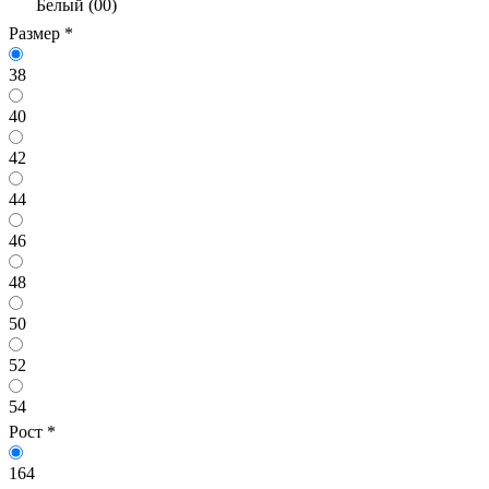
Белый (00)
Размер
*
38
40
42
44
46
48
50
52
54
Рост
*
164