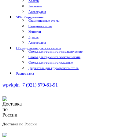
Халаты
Костюмы
Аксессуары
SPA оборудование
Стационарные столы
Складные столы
Кушетки
Кресла
Аксессуары
Оборудование для зоосалонов
Столы для груминга гидравлические
Столы для груминга электрические
Столы для груминга складные
Держатель для грумерского стола
Распродажа
wp
vk
pin
+7 (921) 579-61-91
Доставка по России