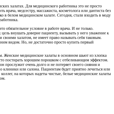
ских халатах. Для медицинского работника это не просто
ь врача, медсестру, массажиста, косметолога или дантиста без
о в белом медицинском халате. Сегодня, стали входить в моду
работника.
о обязательное условие в работе врача. И не только.
х цель внушать доверие пациенту, вызывать у него уважение к
 и своими халатом, не имеет право называть себя таковым.
ним видом. Но, не достаточно просто купить первый
ном. Женские медицинские халаты в основном шьют из хлопка
росто постирать хорошим порошком с отбеливающим эффектом.
он прослужит очень долго и не потеряет своего сияния и
 клиники или салона. Пациентам будет приятно лечиться или
и коллег, на которых надеты чистые, белые медицинские халаты
ом.