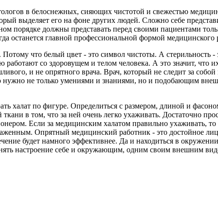
тологов в белоснежных, сияющих чистотой и свежестью медицин
орый выделяет его на фоне других людей. Сложно себе представит
ном порядке должны представать перед своими пациентами тольк
егда останется главной профессиональной формой медицинского 
отому что белый цвет - это символ чистоты. А стерильность - эт
 работают со здоровущем и телом человека. А это значит, что и
ливого, и не опрятного врача. Врач, который не следит за собой
то нужно не только умениями и знаниями, но и подобающим внеш
рать халат по фигуре. Определиться с размером, длиной и фасо
ткани в том, что за ней очень легко ухаживать. Достаточно п
ионером. Если за медицинским халатом правильно ухаживать, то 
аженным. Опрятный медицинский работник - это достойное лицо
лечение будет намного эффективнее. Да и находиться в окружени
днять настроение себе и окружающим, одним своим внешним вид