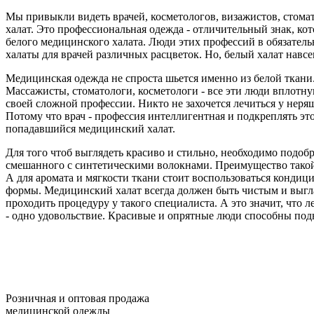
Мы привыкли видеть врачей, косметологов, визажистов, стома
халат. Это профессиональная одежда - отличительный знак, кот
белого медицинского халата. Люди этих профессий в обязатель
халаты для врачей различных расцветок. Но, белый халат навс
Медицинская одежда не спроста шьется именно из белой ткани. П
Массажисты, стоматологи, косметологи - все эти люди вплотную
своей сложной профессии. Никто не захочется лечиться у неряш
Потому что врач - профессия интеллигентная и подкреплять э
попадавшийся медицинский халат.
Для того чтоб выглядеть красиво и стильно, необходимо подоб
смешанного с синтетическими волокнами. Преимущество такой 
А для аромата и мягкости ткани стоит воспользоваться кондиц
формы. Медицинский халат всегда должен быть чистым и выгл
проходить процедуру у такого специалиста. А это значит, что 
- одно удовольствие. Красивые и опрятные люди способны по
Розничная и оптовая продажа
медицинской одежды