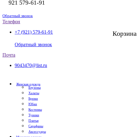
921
579-61-91
Обратный звонок
Телефон
+7 (921) 579-61-91
Корзина
СПб, с 11:00 до 20:00
Обратный звонок
Почта
9043470@list.ru
Женская одежда
Блузоны
Халаты
Брюки
Юбки
Костюмы
Туники
Платья
Сарафаны
Аксессуары