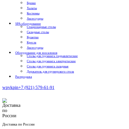
Брюки
Халаты
Костюмы
Аксессуары
SPA оборудование
Стационарные столы
Складные столы
Кушетки
Кресла
Аксессуары
Оборудование для зоосалонов
Столы для груминга гидравлические
Столы для груминга электрические
Столы для груминга складные
Держатель для грумерского стола
Распродажа
wp
vk
pin
+7 (921) 579-61-91
Доставка по России