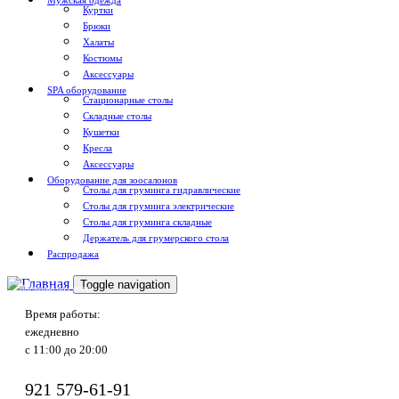
Мужская одежда
Куртки
Брюки
Халаты
Костюмы
Аксессуары
SPA оборудование
Стационарные столы
Складные столы
Кушетки
Кресла
Аксессуары
Оборудование для зоосалонов
Столы для груминга гидравлические
Столы для груминга электрические
Столы для груминга складные
Держатель для грумерского стола
Распродажа
Toggle navigation
Доставка по России
Время работы:
ежедневно
с 11:00 до 20:00
921
579-61-91