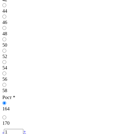
44
46
48
50
52
54
56
58
Рост
*
164
170
-
+