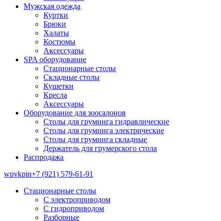
Мужская одежда
Куртки
Брюки
Халаты
Костюмы
Аксессуары
SPA оборудование
Стационарные столы
Складные столы
Кушетки
Кресла
Аксессуары
Оборудование для зоосалонов
Столы для груминга гидравлические
Столы для груминга электрические
Столы для груминга складные
Держатель для грумерского стола
Распродажа
wp
vk
pin
+7 (921) 579-61-91
Стационарные столы
С электроприводом
С гидроприводом
Разборные