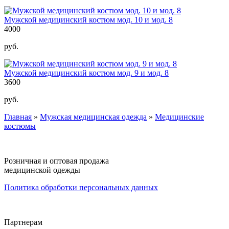
Мужской медицинский костюм мод. 10 и мод. 8
4000
руб.
Мужской медицинский костюм мод. 9 и мод. 8
3600
руб.
Главная
»
Мужская медицинская одежда
»
Медицинские
Вы здесь
костюмы
Розничная и оптовая продажа
медицинской одежды
Политика обработки персональных данных
Партнерам