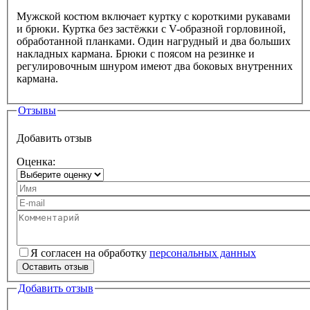
Вкладки
Мужской костюм включает куртку с короткими рукавами
и брюки. Куртка без застёжки с V-образной горловиной,
обработанной планками. Один нагрудный и два больших
накладных кармана. Брюки с поясом на резинке и
регулировочным шнуром имеют два боковых внутренних
кармана.
Отзывы
Добавить отзыв
Оценка:
Ваше имя
Ваш e-mail
Текст вашего отзыва
Я согласен на обработку
персональных данных
Персональные данные
*
Оставить отзыв
Добавить отзыв