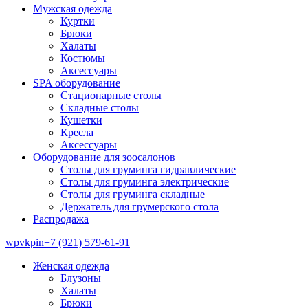
Мужская одежда
Куртки
Брюки
Халаты
Костюмы
Аксессуары
SPA оборудование
Стационарные столы
Складные столы
Кушетки
Кресла
Аксессуары
Оборудование для зоосалонов
Столы для груминга гидравлические
Столы для груминга электрические
Столы для груминга складные
Держатель для грумерского стола
Распродажа
wp
vk
pin
+7 (921) 579-61-91
Женская одежда
Блузоны
Халаты
Брюки