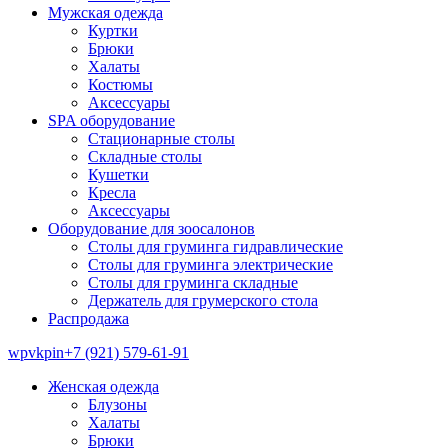
Мужская одежда
Куртки
Брюки
Халаты
Костюмы
Аксессуары
SPA оборудование
Стационарные столы
Складные столы
Кушетки
Кресла
Аксессуары
Оборудование для зоосалонов
Столы для груминга гидравлические
Столы для груминга электрические
Столы для груминга складные
Держатель для грумерского стола
Распродажа
wp
vk
pin
+7 (921) 579-61-91
Женская одежда
Блузоны
Халаты
Брюки