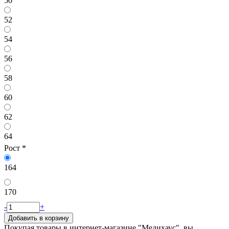
50
52
54
56
58
60
62
64
Рост
*
164
170
-
+
Добавить в корзину
Покупая товары в интернет-магазине "Медихаус", вы