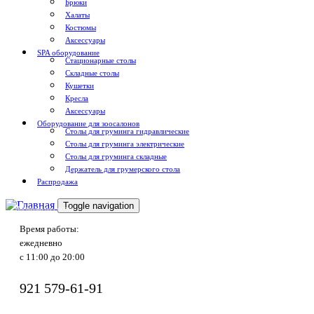
Брюки
Халаты
Костюмы
Аксессуары
SPA оборудование
Стационарные столы
Складные столы
Кушетки
Кресла
Аксессуары
Оборудование для зоосалонов
Столы для груминга гидравлические
Столы для груминга электрические
Столы для груминга складные
Держатель для грумерского стола
Распродажа
Toggle navigation
Доставка по России
Время работы:
ежедневно
с 11:00 до 20:00
921
579-61-91