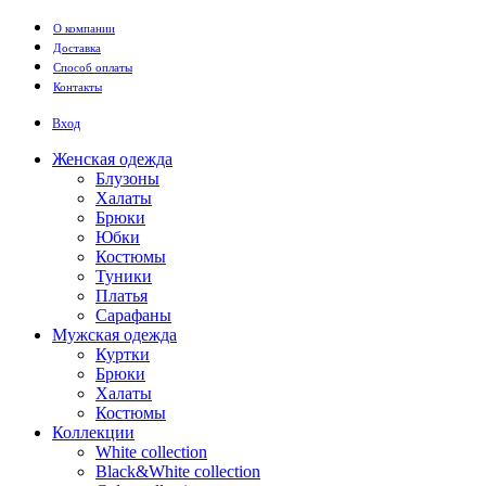
Перейти к основному содержанию
О компании
Доставка
Способ оплаты
Контакты
Вход
Женская одежда
Блузоны
Халаты
Брюки
Юбки
Костюмы
Туники
Платья
Сарафаны
Мужская одежда
Куртки
Брюки
Халаты
Костюмы
Коллекции
White collection
Black&White collection