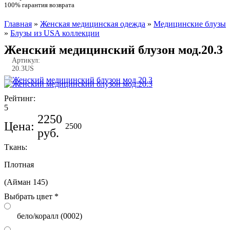
100% гарантия возврата
Главная
»
Женская медицинская одежда
»
Медицинские блузы
Вы здесь
»
Блузы из USA коллекции
Женский медицинский блузон мод.20.3
Артикул:
20.3US
Рейтинг:
5
2250
Цена:
2500
руб.
Ткань:
Плотная
(Айман 145)
бело/коралл (0002)