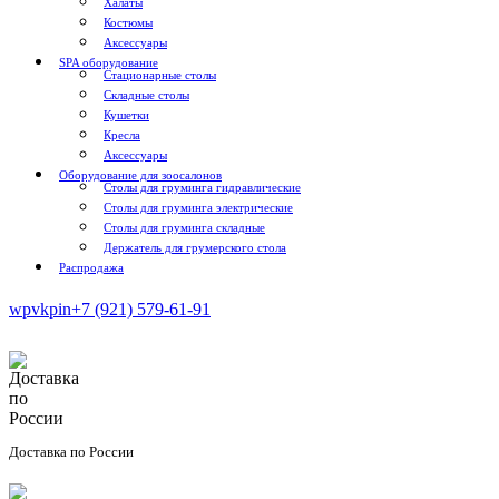
Халаты
Костюмы
Аксессуары
SPA оборудование
Стационарные столы
Складные столы
Кушетки
Кресла
Аксессуары
Оборудование для зоосалонов
Столы для груминга гидравлические
Столы для груминга электрические
Столы для груминга складные
Держатель для грумерского стола
Распродажа
wp
vk
pin
+7 (921) 579-61-91
Доставка по России