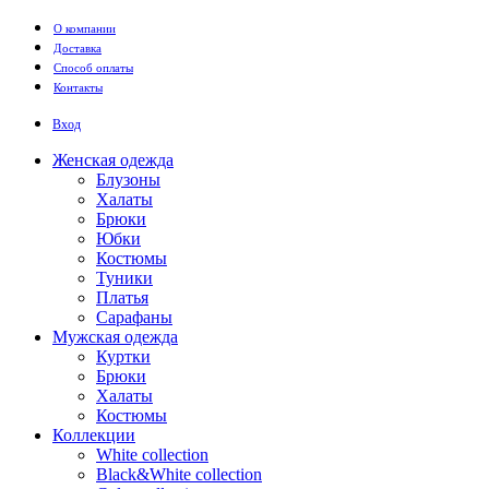
Перейти к основному содержанию
О компании
Доставка
Способ оплаты
Контакты
Вход
Женская одежда
Блузоны
Халаты
Брюки
Юбки
Костюмы
Туники
Платья
Сарафаны
Мужская одежда
Куртки
Брюки
Халаты
Костюмы
Коллекции
White collection
Black&White collection