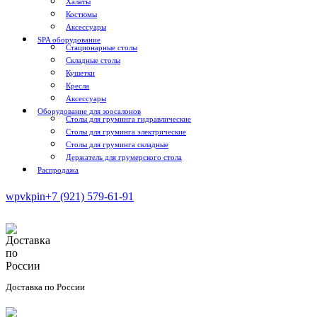
Халаты
Костюмы
Аксессуары
SPA оборудование
Стационарные столы
Складные столы
Кушетки
Кресла
Аксессуары
Оборудование для зоосалонов
Столы для груминга гидравлические
Столы для груминга электрические
Столы для груминга складные
Держатель для грумерского стола
Распродажа
wp
vk
pin
+7 (921) 579-61-91
Доставка по России