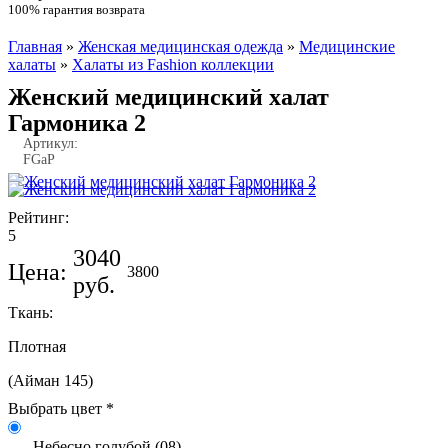
100% гарантия возврата
Главная
»
Женская медицинская одежда
»
Медицинские
Вы здесь
халаты
»
Халаты из Fashion коллекции
Женский медицинский халат
Гармоника 2
Артикул:
FGaP
Рейтинг:
5
3040
Цена:
3800
руб.
Ткань:
Плотная
(Айман 145)
Небесно голубой (08)