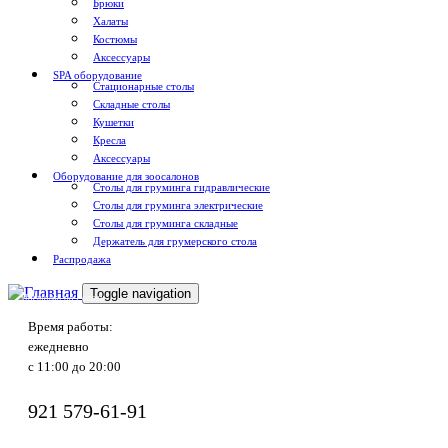
Брюки
Халаты
Костюмы
Аксессуары
SPA оборудование
Стационарные столы
Складные столы
Кушетки
Кресла
Аксессуары
Оборудование для зоосалонов
Столы для груминга гидравлические
Столы для груминга электрические
Столы для груминга складные
Держатель для грумерского стола
Распродажа
Toggle navigation
Доставка по России
Время работы:
ежедневно
с 11:00 до 20:00
921
579-61-91