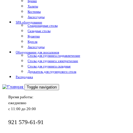
Брюки
Халаты
Костюмы
Аксессуары
SPA оборудование
Стационарные столы
Складные столы
Кушетки
Кресла
Аксессуары
Оборудование для зоосалонов
Столы для груминга гидравлические
Столы для груминга электрические
Столы для груминга складные
Держатель для грумерского стола
Распродажа
Toggle navigation
Доставка по России
Время работы:
ежедневно
с 11:00 до 20:00
921
579-61-91