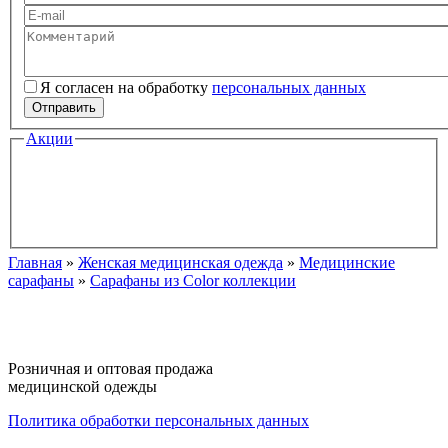
Ваше имя
Ваш e-mail
Комментарий
Я согласен на обработку
персональных данных
Персональные данные
*
Отправить
Акции
Главная
»
Женская медицинская одежда
»
Медицинские
Вы здесь
сарафаны
»
Сарафаны из Color коллекции
Розничная и оптовая продажа
медицинской одежды
Политика обработки персональных данных