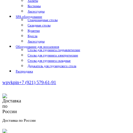
Халаты
Костюмы
Аксессуары
SPA оборудование
Стационарные столы
Складные столы
Кушетки
Кресла
Аксессуары
Оборудование для зоосалонов
Столы для груминга гидравлические
Столы для груминга электрические
Столы для груминга складные
Держатель для грумерского стола
Распродажа
wp
vk
pin
+7 (921) 579-61-91
Доставка по России