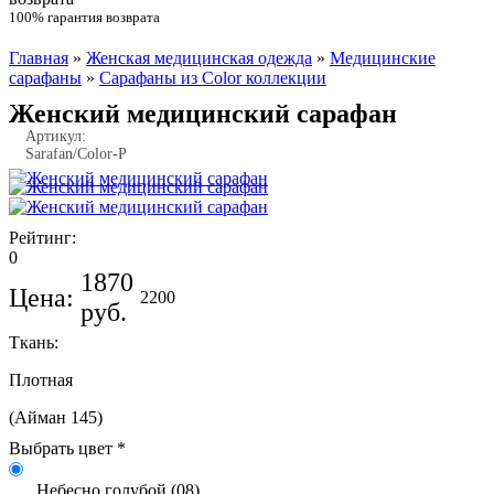
100% гарантия возврата
Главная
»
Женская медицинская одежда
»
Медицинские
Вы здесь
сарафаны
»
Сарафаны из Color коллекции
Женский медицинский сарафан
Артикул:
Sarafan/Color-P
Рейтинг:
0
1870
Цена:
2200
руб.
Ткань:
Плотная
(Айман 145)
Небесно голубой (08)