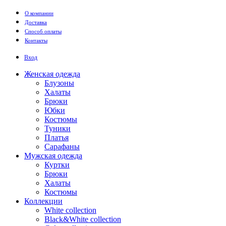
Перейти к основному содержанию
О компании
Доставка
Способ оплаты
Контакты
Вход
Женская одежда
Блузоны
Халаты
Брюки
Юбки
Костюмы
Туники
Платья
Сарафаны
Мужская одежда
Куртки
Брюки
Халаты
Костюмы
Коллекции
White collection
Black&White collection