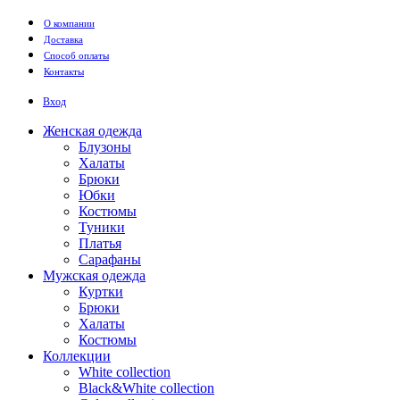
Перейти к основному содержанию
О компании
Доставка
Способ оплаты
Контакты
Вход
Женская одежда
Блузоны
Халаты
Брюки
Юбки
Костюмы
Туники
Платья
Сарафаны
Мужская одежда
Куртки
Брюки
Халаты
Костюмы
Коллекции
White collection
Black&White collection