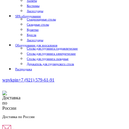
Халаты
Костюмы
Аксессуары
SPA оборудование
Стационарные столы
Складные столы
Кушетки
Кресла
Аксессуары
Оборудование для зоосалонов
Столы для груминга гидравлические
Столы для груминга электрические
Столы для груминга складные
Держатель для грумерского стола
Распродажа
wp
vk
pin
+7 (921) 579-61-91
Доставка по России