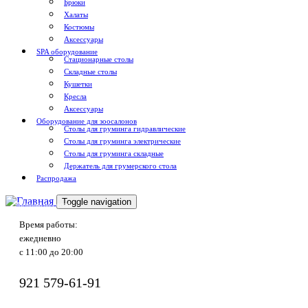
Брюки
Халаты
Костюмы
Аксессуары
SPA оборудование
Стационарные столы
Складные столы
Кушетки
Кресла
Аксессуары
Оборудование для зоосалонов
Столы для груминга гидравлические
Столы для груминга электрические
Столы для груминга складные
Держатель для грумерского стола
Распродажа
Toggle navigation
Доставка по России
Время работы:
ежедневно
с 11:00 до 20:00
921
579-61-91